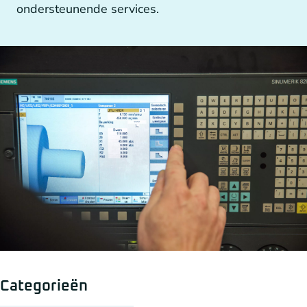
ondersteunende services.
Overige aandrijftechniek
Generatoren en Generator koppelingen
Categorieën