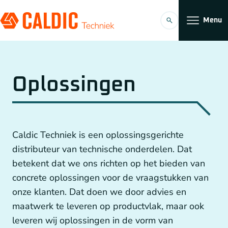
Menu
Producten
Oplossingen
Oplossingen
Tandriemoverbrengingen
Organisatie
Caldic Techniek is een oplossingsgerichte
Conveyors
Werken bij
distributeur van technische onderdelen. Dat
betekent dat we ons richten op het bieden van
Planetaire reductiekasten van Neugart
concrete oplossingen voor de vraagstukken van
Koppelingen
onze klanten. Dat doen we door advies en
maatwerk te leveren op productvlak, maar ook
NL
Kettingoverbrengingen
leveren wij oplossingen in de vorm van