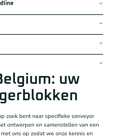
dline
fdekkap
flange-bearings
afdekkappen
ekkappen
ge-bearings
ming
.
Belgium: uw
aal voor de voedingsindustrie
lagerblokken
ra hygiënische lagerblokken met extra
den, doordat de contactvlakken kleiner
op zoek bent naar specifieke conveyor
 het ontwerpen en samenstellen van een
t met ons op zodat we onze kennis en