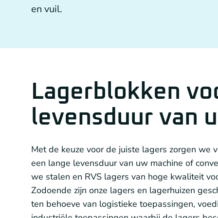
Kettingoverbrengingen
en vuil.
Overige aandrijftechniek
Generatoren en Generator koppelingen
Lagerblokken vo
levensduur van 
Met de keuze voor de juiste lagers zorgen we 
een lange levensduur van uw machine of convey
we stalen en RVS lagers van hoge kwaliteit v
Zodoende zijn onze lagers en lagerhuizen geschi
ten behoeve van logistieke toepassingen, voe
industriële toepassingen waarbij de lagers be