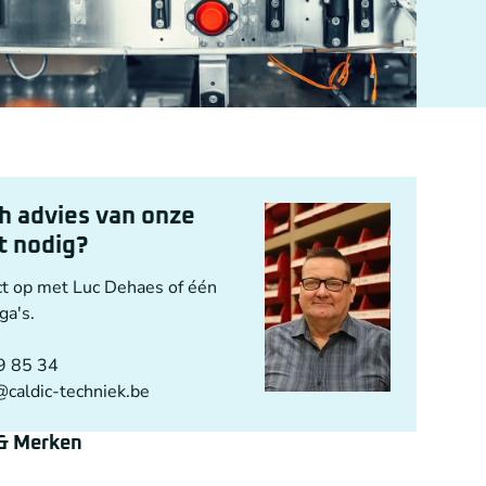
h advies van onze
st nodig?
t op met Luc Dehaes of één
ga's.
9 85 34
@caldic-techniek.be
 & Merken