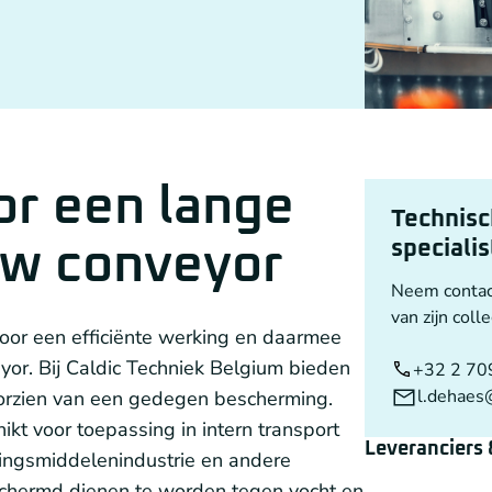
or een lange
Technisc
speciali
uw conveyor
Neem contac
van zijn colle
voor een efficiënte werking en daarmee
or. Bij Caldic Techniek Belgium bieden
+32 2 70
l.dehaes
oorzien van een gedegen bescherming.
kt voor toepassing in intern transport
Leveranciers
dingsmiddelenindustrie en andere
schermd dienen te worden tegen vocht en