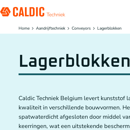
Home
Aandrijftechniek
Conveyors
Lagerblokken
Producten
Oplossingen
Lagerblokke
Organisatie
Tandriemoverbrengingen
Werken bij
Conveyors
Caldic Techniek Belgium levert kunststof 
Planetaire reductiekasten van Neugart
kwaliteit in verschillende bouwvormen. He
Koppelingen
spatwaterdicht afgesloten door middel va
NL
keerringen, wat een uitstekende bescherm