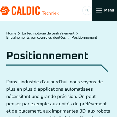
Menu
Produits
Home
La technologie de l’entraînement
Entraînements par courroies dentées
Positionnement
Solutions
Positionnement
Entraînements par courroies dentées
Organisation
Convoyeurs
Travailler chez
Dans l’industrie d’aujourd’hui, nous voyons de
Réducteur Planétaire
plus en plus d’applications automatisées
nécessitant une grande précision. On peut
Accouplements
penser par exemple aux unités de prélèvement
FR
Entraînements par chaîne
et de placement, aux imprimantes 3D, aux robots