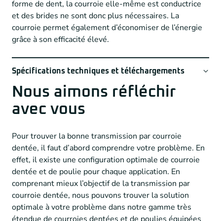
forme de dent, la courroie elle-même est conductrice
et des brides ne sont donc plus nécessaires. La
courroie permet également d’économiser de l’énergie
Easy-Drive-General-Catalogus
grâce à son efficacité élevé.
Spécifications techniques et téléchargements
Nous aimons réfléchir
Tandvorm
Eagle, steek 5M, 8M, 10M en 14M
avec vous
Materiel
PU thermoplast
courroie
Pour trouver la bonne transmission par courroie
Couverture
Standard en nylon (NFT)
dentée, il faut d’abord comprendre votre problème. En
dents
effet, il existe une configuration optimale de courroie
Exécution
Open end sur longeur et éventuellement
dentée et de poulie pour chaque application. En
avec soudage
comprenant mieux l’objectif de la transmission par
Les cordes
En acier
courroie dentée, nous pouvons trouver la solution
optimale à votre problème dans notre gamme très
étendue de courroies dentées et de poulies équipées