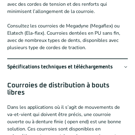
avec des cordes de tension et des renforts qui
minimisent l’allongement de la courroie.
Consultez les courroies de Megadyne (Megaflex) ou
Elatech (Ela-flex). Courroies dentées en PU sans fin,
avec de nombreux types de dents, disponibles avec
plusieurs type de cordes de traction.
Spécifications techniques et téléchargements
Courroies de distribution à bouts
Tandtype
T, AT, HTD, RPP, Eagle, ATG, des formes
libres
classiques et encore plus
Dans les applications où il s’agit de mouvements de
Cordes
Acier, Haute puissance, Haute flexibilité,
va-et-vient qui doivent être précis, une courroie
HPF, Kevlar, Inoxydable
ouverte ou à denture finie ( open end) est une bonne
Materièl
Thermoplast Polyuréthane PU
solution. Ces courroies sont disponibles en
Preneurs
Possible en option