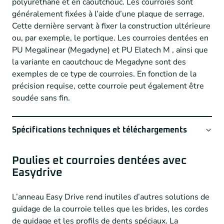
polyuréthane et en caoutchouc. Les courroies sont
généralement fixées à l’aide d’une plaque de serrage.
Couverture
NFT option ( = Nylon)
Cette dernière servant à fixer la construction ultérieure
dents
ou, par exemple, le portique. Les courroies dentées en
Couverture
Prends contact pour les possibilitées
PU Megalinear (Megadyne) et PU Elatech M , ainsi que
dorsale
la variante en caoutchouc de Megadyne sont des
exemples de ce type de courroies. En fonction de la
précision requise, cette courroie peut également être
Megadyne_Megasync_belts-1
soudée sans fin.
Megadyne_Megaflex_belts-1
Elatech-PU-endless-coilled-timing-belt-long-legth
Spécifications techniques et téléchargements
Poulies et courroies dentées avec
Tandtype
T, AT, HTD, RPP, Eagle, ATG, klassieke
Easydrive
vormen en meer
L’anneau Easy Drive rend inutiles d’autres solutions de
Trekkoorden
Acier, HP = Haute Puissance, Haute
guidage de la courroie telles que les brides, les cordes
Flexibilité, HPF, Kevlar, Inox
de guidage et les profils de dents spéciaux. La