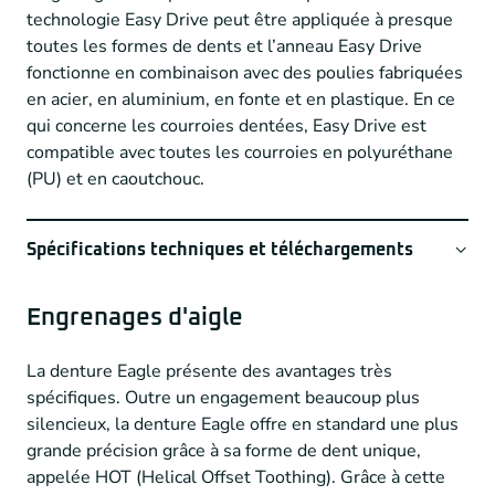
Materiaal
Thermoplast Polyuréthane e Neoprène
technologie Easy Drive peut être appliquée à presque
riem
toutes les formes de dents et l’anneau Easy Drive
Preneurs
Mogelijk bij Thermoplast PU riemen
fonctionne en combinaison avec des poulies fabriquées
en acier, en aluminium, en fonte et en plastique. En ce
Couverture
NFT = Nylon option
qui concerne les courroies dentées, Easy Drive est
dent
compatible avec toutes les courroies en polyuréthane
Couverture
Possible avec Thermoplast PU
(PU) et en caoutchouc.
dorsale
Spécifications techniques et téléchargements
Type vertanding
Alle mogelijke vertandingen
Megadyne_rubber_open_ended_belts
Engrenages d'aigle
mogelijk
Megadyne_Megalinear_belts
Elatech-PU-open-end-timing-belt
Type matériel
En PU mais également en
La denture Eagle présente des avantages très
courroie
néoprène
spécifiques. Outre un engagement beaucoup plus
silencieux, la denture Eagle offre en standard une plus
Type denture
T, AT, HTD, RPP, MXL…XXH
grande précision grâce à sa forme de dent unique,
appelée HOT (Helical Offset Toothing). Grâce à cette
Trouve-ici
plus d’info concernant Easy Drive.