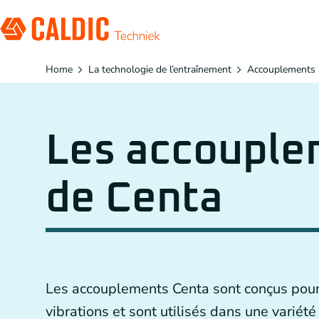
Home
La technologie de l’entraînement
Accouplements
Produits
Solutions
Les accouple
Organisation
Entraînements par courroies dentées
de Centa
Travailler chez
Convoyeurs
Réducteur Planétaire
Accouplements
Les accouplements Centa sont conçus pour
FR
vibrations et sont utilisés dans une variété