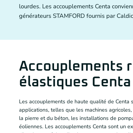
Entraînements par chaîne
lourdes. Les accouplements Centa convien
générateurs STAMFORD fournis par Caldic
Autres technologies d’entraînement
Générateurs et accouplements de générateur
Accouplements ri
élastiques Centa
Les accouplements de haute qualité de Centa s
applications, telles que les machines agricoles, 
la pierre et du béton, les installations de pomp
éoliennes. Les accouplements Centa sont un exc