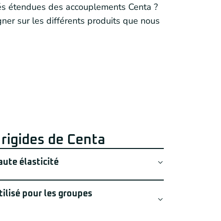
ités étendues des accouplements Centa ?
gner sur les différents produits que nous
rigides de Centa
ute élasticité
mble du programme d’accouplements
lisé pour les groupes
0 et est toujours à l’avant-garde dans
. L’accouplement CF-A se caractérise par