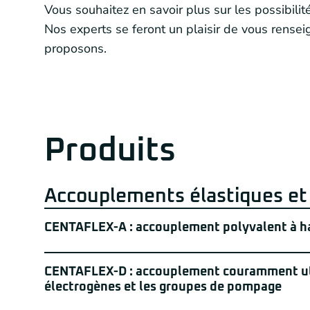
Vous souhaitez en savoir plus sur les possibil
Nos experts se feront un plaisir de vous rensei
proposons.
Produits
Accouplements élastiques et 
CENTAFLEX-A : accouplement polyvalent à ha
Le CENTAFLEX-A constitue la base de l’ense
CENTAFLEX-D : accouplement couramment uti
élastiques CENTA. La conception remonte à 197
électrogènes et les groupes de pompage
le monde entier. Les applications sont infinies