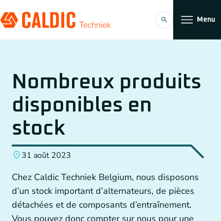
Menu
Produits
Nombreux produits
Solutions
disponibles en
Entraînements par courroies dentées
Organisation
stock
Convoyeurs
Travailler chez
31 août 2023
Réducteur Planétaire
Chez Caldic Techniek Belgium, nous disposons
Accouplements
d’un stock important d’alternateurs, de pièces
FR
détachées et de composants d’entraînement.
Entraînements par chaîne
Vous pouvez donc compter sur nous pour une