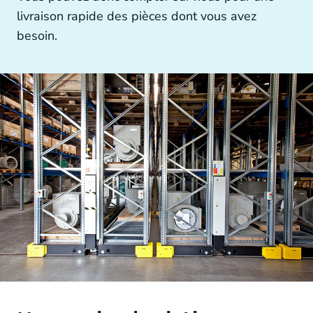
Autres technologies d’entraînement
livraison rapide des pièces dont vous avez
besoin.
Générateurs et accouplements de générateurs