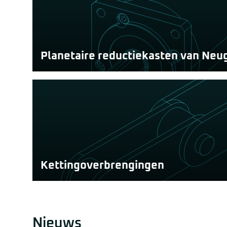
Planetaire reductiekasten van Neu
Met de planetaire vertragingskasten van Neugart h
waarmee u de keuze heeft om te engineeren met 
voor uw specifieke toepassing.
Kettingoverbrengingen
Kettingoverbrengingen zijn een krachtige en betro
overbrengen van vermogen en diverse transport t
Nieuws