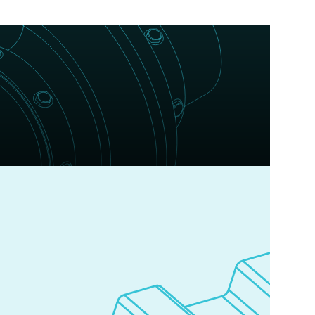
erse merken binnen ons assortiment bieden
oor het vinden van de juiste koppeling die aansluit
nschappen van uw installatie.