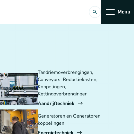
Menu
Tandriemoverbrengingen,
Conveyors, Reductiekasten,
Koppelingen,
Kettingoverbrengingen
Aandrijftechniek
Generatoren en Generatoren
koppelingen
Energietechniek