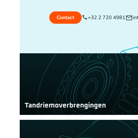
+32 2 720 4981
in
Contact
Tandriemoverbrengingen
Voor tandriemoverbrengingen met toepassingen bi
krachtoverbrenging en transport bieden wij een ze
tandriemen en tandriempoelies