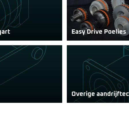
gart
Easy Drive Poelies
eeft u een ruim aanbod
Het Easydrive concept met 
de optimale eigenschappen
geleidingsring is een gepa
systeem van poelie en riem
waarmee je exacte riemstur
compacte bouw ineen hebt.
Overige aandrijfte
uwbare oplossing voor het
Bekijk hier onze overige aa
oepassingen.
gerenommeerde producenten