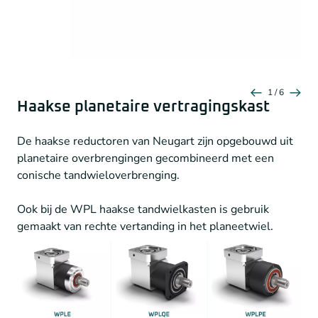
Axiale asbelasting
1.200 – 3.300 N
Axiale asbelasting
4.400 – 8.000 N
Nominaal uitgaand koppel
15-260 Nm
Beschermingsklasse
IP54
Beschermingsklasse
IP65
Speling
7 – 12
boogminuten
Neugart-Economic-Serie_PLFE
Radiale asbelasting
2.300 – 5.150 N
Neugart-Economic-Serie_PLHE
1 / 6
Haakse planetaire vertragingskast
Axiale asbelasting
2.850 – 6.450 N
Beschermingsklasse
IP65
De haakse reductoren van Neugart zijn opgebouwd uit
Extra grote ronde uitgaande flens
planetaire overbrengingen gecombineerd met een
conische tandwieloverbrenging.
Zeer korte tandwielkast
Ook bij de WPL haakse tandwielkasten is gebruik
Neugart-Economic-Serie_PFHE
gemaakt van rechte vertanding in het planeetwiel.