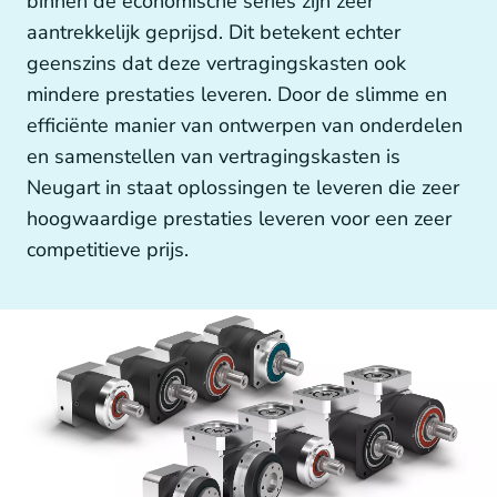
binnen de economische series zijn zeer
Overige aandrijftechniek
aantrekkelijk geprijsd. Dit betekent echter
geenszins dat deze vertragingskasten ook
mindere prestaties leveren. Door de slimme en
efficiënte manier van ontwerpen van onderdelen
Generatoren en Generator koppelingen
en samenstellen van vertragingskasten is
Neugart in staat oplossingen te leveren die zeer
hoogwaardige prestaties leveren voor een zeer
competitieve prijs.