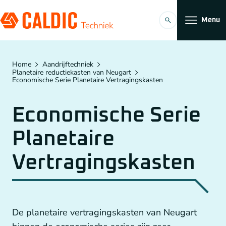
Menu
Producten
Home
Aandrijftechniek
Planetaire reductiekasten van Neugart
Economische Serie Planetaire Vertragingskasten
Oplossingen
Economische Serie
Tandriemoverbrengingen
Organisatie
Planetaire
Conveyors
Werken bij
Vertragingskasten
Planetaire reductiekasten van Neugart
Koppelingen
NL
Kettingoverbrengingen
De planetaire vertragingskasten van Neugart