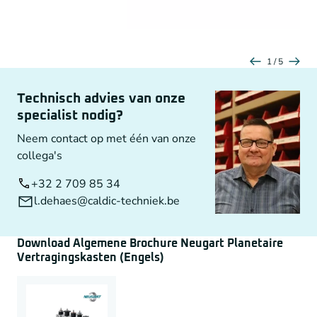
Radiale asbelasting
550 – 2.400 N
Nominaal uitgaand koppel
14 – 260 Nm
Axiale asbelasting
1.200 – 3.300 N
Speling
11 – 18 boogminuten
1 / 5
Beschermingsklasse
IP54
Radiale asbelasting
3.200 – 6.000 N
Axiale asbelasting
4.400 – 8.000 N
Technisch advies van onze
Neugart-Economic-Serie_WPLFE
Beschermingsklasse
IP565
specialist nodig?
Neem contact op met één van onze
collega's
+32 2 709 85 34
l.dehaes@caldic-techniek.be
Download Algemene Brochure Neugart Planetaire
Vertragingskasten (Engels)