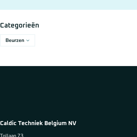
Overige aandrijftechniek
Categorieën
Beurzen
Generatoren en Generator koppelingen
Caldic Techniek Belgium NV
Tollaan 73