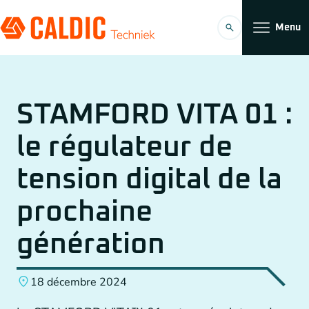
Menu
Produits
STAMFORD VITA 01 :
Solutions
le régulateur de
Entraînements par courroies dentées
Organisation
tension digital de la
Convoyeurs
Travailler chez
prochaine
Réducteur Planétaire
génération
Accouplements
18 décembre 2024
FR
Entraînements par chaîne