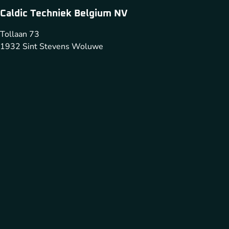
Caldic Techniek Belgium NV
Tollaan 73
1932 Sint Stevens Woluwe
+32 2 720 49 81
infobelgium@caldic-techniek.be
Caldic Techniek Belgium fait partie de
Cookies
Déclaration de confidentialité et clause de non-responsabilité
Conditions générales