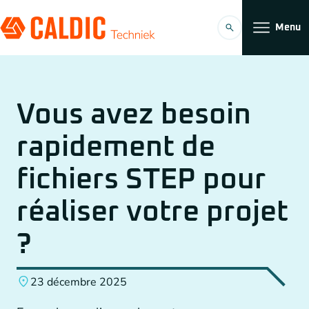
Menu
Produits
Vous avez besoin
Solutions
rapidement de
Entraînements par courroies dentées
Organisation
fichiers STEP pour
Convoyeurs
Travailler chez
réaliser votre projet
Réducteur Planétaire
?
Accouplements
23 décembre 2025
FR
Entraînements par chaîne