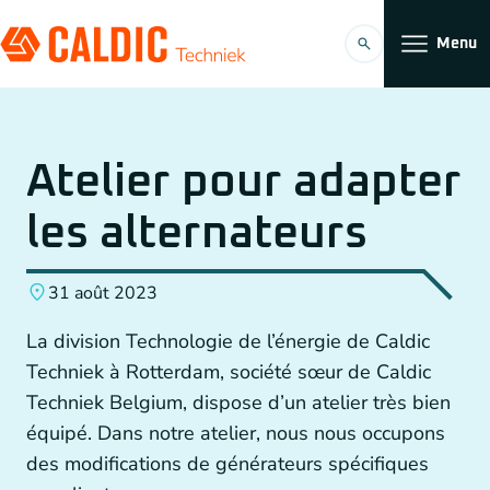
Menu
Produits
Atelier pour adapter
Solutions
les alternateurs
Entraînements par courroies dentées
Organisation
31 août 2023
Convoyeurs
Travailler chez
La division Technologie de l’énergie de Caldic
Réducteur Planétaire
Techniek à Rotterdam, société sœur de Caldic
Techniek Belgium, dispose d’un atelier très bien
Accouplements
équipé. Dans notre atelier, nous nous occupons
FR
Entraînements par chaîne
des modifications de générateurs spécifiques